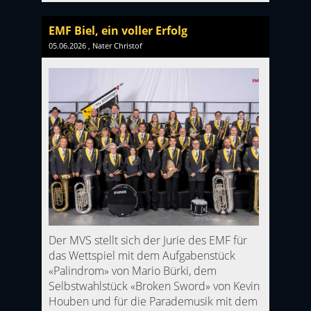
EMF Biel, ein voller Erfolg
05.06.2026
, Nater Christof
Der MVS stellt sich der Jurie des EMF für
das Wettspiel mit dem Aufgabenstück
«Palindrom» von Mario Bürki, dem
Selbstwahlstück «Broken Sword» von Kevin
Houben und für die Parademusik mit dem