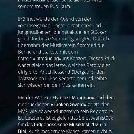
seinem treuen Publikum.
Eröffnet wurde der Abend von den
vereinseigenen Jungmusikantinnen und
Jungmusikanten, die mit aktuellen Stücken
gleich für beste Stimmung sorgten. Danach
übernahm der Musikverein Sommeri die
Bühne und startete mit dem
flotten
ins Konzert. Dieses Stück
«Introducing»
war zugleich das letzte, welches Reto Meier
dirigierte. Anschliessend übergab er den
Taktstock an Lukas Rechsteiner und reihte
sich wieder bei den Musikanten ein.
Mit der Walliser Hymne
und dem
«Marignan»
eindrücklichen
zeigte der
«Broken Sword»
MVS, wie abwechslungsreich sein Repertoire
ist. Letzteres ist zugleich das Selbstwahlstück
für das
Eidgenössische Musikfest 2026 in
. Auch modernere Klänge kamen nicht zu
Biel