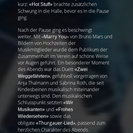
kurz:
brachte zusätzlichen
«Hot Stuff»
Schwung in die Halle, bevor es in die Pause
ging.
Nach der Pause ging es beschwingt
weiter. Mit «
Marry You
» von Bruno Mars und
Bildern von Hochzeiten der
Musikmitglieder wurde dem Publikum der
Zusammenhalt im Verein auf schöne Weise
vor Augen geführt. Ein besonderer Moment
des Abends war das Duett
«Zwei
, gefühlvoll vorgetragen von
Weggefährten»
Anja Thalmann und Sabrina Roth, die seit
Kindesbeinen musikalisch miteinander
unterwegs sind. Den musikalischen
Schlusspunkt setzten
«Wir
und
Musikanten»
«Frohes
sowie das
Wiedersehen»
obligate
Thurgauer-Lied»
, passend zum
«
herzlichen Charakter des Abends.