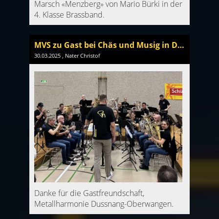
Marsch «Menzberg» von Mario Bürki in der
4. Klasse Brassband.
MVS zu Gast bei Chäs und Musig in Dussnang-Oberwangen
30.03.2025
, Nater Christof
Danke für die Gastfreundschaft,
Metallharmonie Dussnang-Oberwangen.